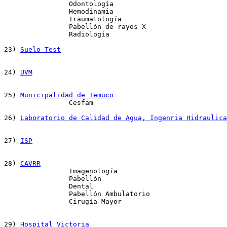
		Odontología

		Hemodinamia

		Traumatología

		Pabellón de rayos X

		Radiología 

23) 
Suelo Test
24) 
UVM
25) 
Municipalidad de Temuco
		Cesfam

26) 
Laboratorio de Calidad de Agua, Ingenria Hidraulica
27) 
ISP
28) 
CAVRR
		Imagenología

		Pabellón

		Dental

		Pabellón Ambulatorio

		Cirugía Mayor

29) 
Hospital Victoria