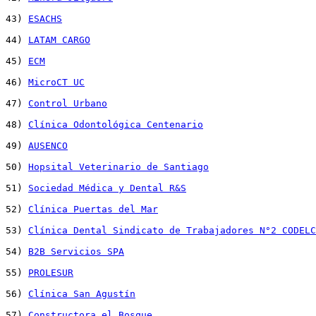
43) 
ESACHS
44) 
LATAM CARGO
45) 
ECM
46) 
MicroCT UC
47) 
Control Urbano
48) 
Clínica Odontológica Centenario
49) 
AUSENCO
50) 
Hopsital Veterinario de Santiago
51) 
Sociedad Médica y Dental R&S
52) 
Clínica Puertas del Mar
53) 
Clínica Dental Sindicato de Trabajadores N°2 CODELC
54) 
B2B Servicios SPA
55) 
PROLESUR
56) 
Clínica San Agustín
57) 
Constructora el Bosque