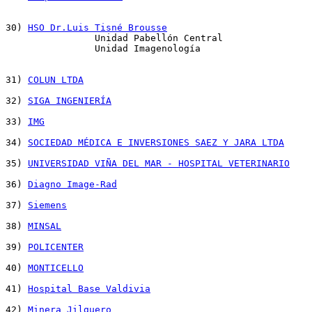
30) 
HSO Dr.Luis Tisné Brousse
		Unidad Pabellón Central

		Unidad Imagenología

31) 
COLUN LTDA
32) 
SIGA INGENIERÍA
33) 
IMG
34) 
SOCIEDAD MÉDICA E INVERSIONES SAEZ Y JARA LTDA
35) 
UNIVERSIDAD VIÑA DEL MAR - HOSPITAL VETERINARIO
36) 
Diagno Image-Rad
37) 
Siemens
38) 
MINSAL
39) 
POLICENTER
40) 
MONTICELLO
41) 
Hospital Base Valdivia
42) 
Minera Jilguero