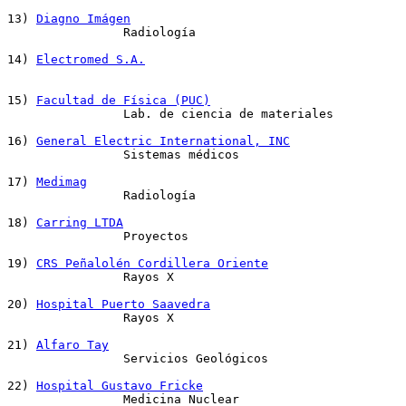
13) 
Diagno Imágen
		Radiología

14) 
Electromed S.A.
15) 
Facultad de Física (PUC)
		Lab. de ciencia de materiales

16) 
General Electric International, INC
		Sistemas médicos

17) 
Medimag
		Radiología

18) 
Carring LTDA
		Proyectos

19) 
CRS Peñalolén Cordillera Oriente
		Rayos X

20) 
Hospital Puerto Saavedra
		Rayos X

21) 
Alfaro Tay
		Servicios Geológicos

22) 
Hospital Gustavo Fricke
		Medicina Nuclear
